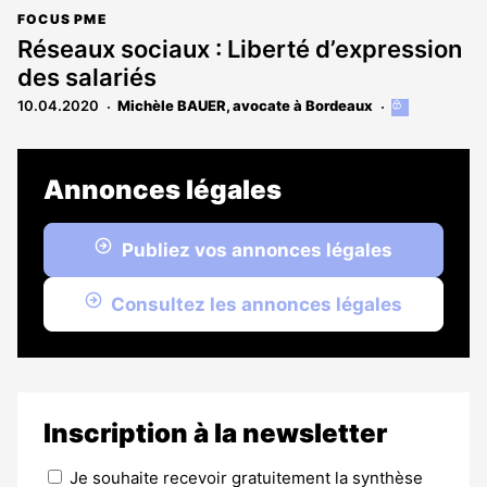
FOCUS PME
Réseaux sociaux : Liberté d’expression
des salariés
10.04.2020
Michèle BAUER, avocate à Bordeaux
Cet
article
est
réservé
Annonces légales
aux
abonnés
Publiez vos annonces légales
Consultez les annonces légales
Inscription à la newsletter
Je souhaite recevoir gratuitement la synthèse