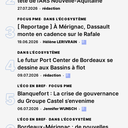
tête de l’ARS Nouvelle-Aquitaine
abonnés
27.07.2026
rédaction
FOCUS PME
DANS L'ÉCOSYSTÈME
[ Reportage ] À Mérignac, Dassault
monte en cadence sur le Rafale
19.06.2026
Hélène LERIVRAIN
Cet
article
DANS L'ÉCOSYSTÈME
est
réservé
Le futur Port Center de Bordeaux se
aux
dessine aux Bassins à flot
abonnés
09.07.2026
rédaction
Cet
article
L'ÉCO EN BREF
FOCUS PME
est
réservé
Blanquefort : La crise de gouvernance
aux
du Groupe Castel s’envenime
abonnés
06.07.2026
Jennifer WUNSCH
Cet
article
L'ÉCO EN BREF
DANS L'ÉCOSYSTÈME
est
réservé
Bordeaux-Mérignac : de nouvelles