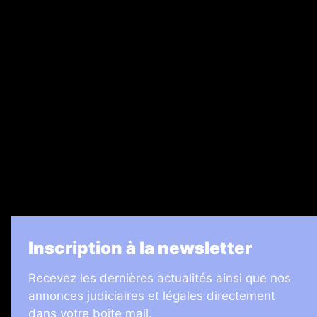
Nos magazines
Ventes aux enchères & opportunités
Recrutement
Legal Medias
7 Jours
Informateur Judiciaire
Les Annonces Landaises
La Vie Economique
Inscription à la newsletter
Recevez les dernières actualités ainsi que nos
annonces judiciaires et légales directement
dans votre boîte mail.