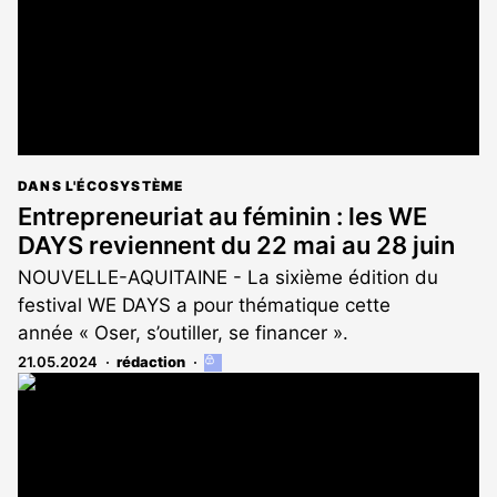
DANS L'ÉCOSYSTÈME
Entrepreneuriat au féminin : les WE
DAYS reviennent du 22 mai au 28 juin
NOUVELLE-AQUITAINE - La sixième édition du
festival WE DAYS a pour thématique cette
année « Oser, s’outiller, se financer ».
21.05.2024
rédaction
Cet
article
est
réservé
aux
abonnés