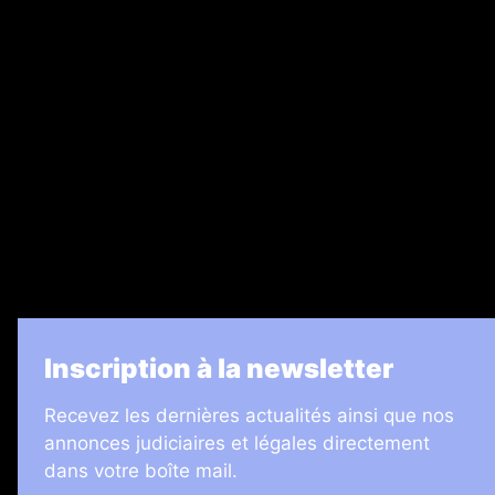
Ventes aux enchères & opportunités
Recrutement
Legal Medias
7 Jours
Informateur Judiciaire
Les Annonces Landaises
La Vie Economique
Inscription à la newsletter
Recevez les dernières actualités ainsi que nos
annonces judiciaires et légales directement
dans votre boîte mail.