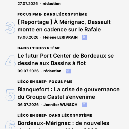
27.07.2026
rédaction
FOCUS PME
DANS L'ÉCOSYSTÈME
[ Reportage ] À Mérignac, Dassault
monte en cadence sur le Rafale
19.06.2026
Hélène LERIVRAIN
Cet
article
DANS L'ÉCOSYSTÈME
est
réservé
Le futur Port Center de Bordeaux se
aux
dessine aux Bassins à flot
abonnés
09.07.2026
rédaction
Cet
article
L'ÉCO EN BREF
FOCUS PME
est
réservé
Blanquefort : La crise de gouvernance
aux
du Groupe Castel s’envenime
abonnés
06.07.2026
Jennifer WUNSCH
Cet
article
L'ÉCO EN BREF
DANS L'ÉCOSYSTÈME
est
réservé
Bordeaux-Mérignac : de nouvelles
aux