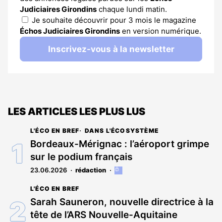
Judiciaires Girondins
chaque lundi matin.
Je souhaite découvrir pour 3 mois le magazine
Échos Judiciaires Girondins
en version numérique.
Inscrivez-vous à la newsletter
LES ARTICLES LES PLUS LUS
L'ÉCO EN BREF
DANS L'ÉCOSYSTÈME
Bordeaux-Mérignac : l’aéroport grimpe
sur le podium français
23.06.2026
rédaction
Cet
article
L'ÉCO EN BREF
est
réservé
Sarah Sauneron, nouvelle directrice à la
aux
tête de l’ARS Nouvelle-Aquitaine
abonnés