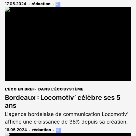
17.05.2024
rédaction
Cet
article
est
réservé
aux
abonnés
L'ÉCO EN BREF
DANS L'ÉCOSYSTÈME
Bordeaux : Locomotiv’ célèbre ses 5
ans
L'agence bordelaise de communication Locomotiv’
affiche une croissance de 38% depuis sa création.
16.05.2024
rédaction
Cet
article