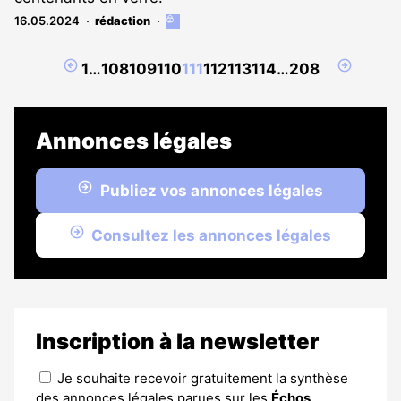
16.05.2024
rédaction
Cet
article
est
Page
Page
1
…
108
109
110
111
112
113
114
…
208
réservé
précédente
suivant
aux
abonnés
Annonces légales
Publiez vos annonces légales
Consultez les annonces légales
Inscription à la newsletter
Je souhaite recevoir gratuitement la synthèse
des annonces légales parues sur les
Échos