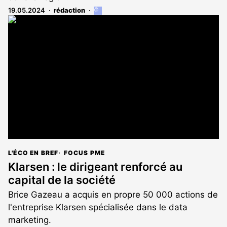
19.05.2024
rédaction
Cet
article
est
réservé
aux
abonnés
L'ÉCO EN BREF
FOCUS PME
Klarsen : le dirigeant renforcé au
capital de la société
Brice Gazeau a acquis en propre 50 000 actions de
l'entreprise Klarsen spécialisée dans le data
marketing.