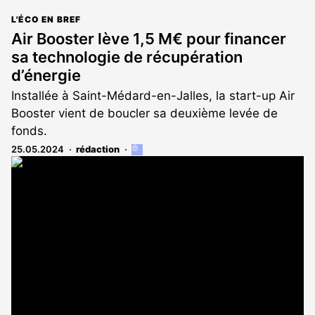
L'ÉCO EN BREF
Air Booster lève 1,5 M€ pour financer
sa technologie de récupération
d’énergie
Installée à Saint-Médard-en-Jalles, la start-up Air
Booster vient de boucler sa deuxième levée de
fonds.
25.05.2024
rédaction
Cet
article
est
réservé
aux
abonnés