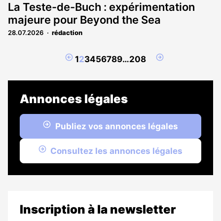
La Teste-de-Buch : expérimentation
majeure pour Beyond the Sea
28.07.2026
rédaction
Page
Page
1
2
3
4
5
6
7
8
9
…
208
précédente
suivante
Annonces légales
Publiez vos annonces légales
Consultez les annonces légales
Inscription à la newsletter