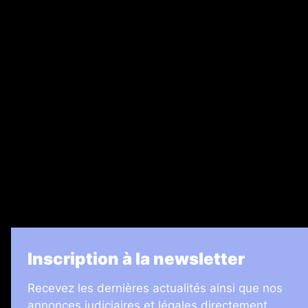
Abonnement
Nos magazines
Ventes aux enchères & opportunités
Recrutement
Legal Medias
7 Jours
Informateur Judiciaire
Les Annonces Landaises
La Vie Economique
Inscription à la newsletter
Recevez les dernières actualités ainsi que nos
annonces judiciaires et légales directement