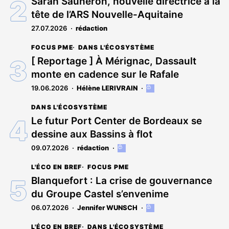
Sarah Sauneron, nouvelle directrice à la
aux
tête de l’ARS Nouvelle-Aquitaine
abonnés
27.07.2026
rédaction
FOCUS PME
DANS L'ÉCOSYSTÈME
[ Reportage ] À Mérignac, Dassault
monte en cadence sur le Rafale
19.06.2026
Hélène LERIVRAIN
Cet
article
DANS L'ÉCOSYSTÈME
est
réservé
Le futur Port Center de Bordeaux se
aux
dessine aux Bassins à flot
abonnés
09.07.2026
rédaction
Cet
article
L'ÉCO EN BREF
FOCUS PME
est
réservé
Blanquefort : La crise de gouvernance
aux
du Groupe Castel s’envenime
abonnés
06.07.2026
Jennifer WUNSCH
Cet
article
L'ÉCO EN BREF
DANS L'ÉCOSYSTÈME
est