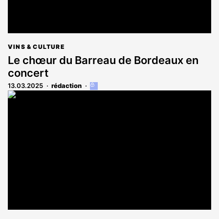
VINS & CULTURE
Le chœur du Barreau de Bordeaux en
concert
13.03.2025
rédaction
Cet
article
est
réservé
aux
abonnés