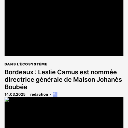
réservé
aux
abonnés
DANS L'ÉCOSYSTÈME
Bordeaux : Leslie Camus est nommée
directrice générale de Maison Johanès
Boubée
14.03.2025
rédaction
Cet
article
est
réservé
aux
abonnés