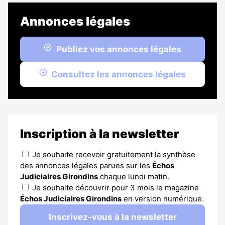
abonnés
Annonces légales
Publiez vos annonces légales
Consultez les annonces légales
Inscription à la newsletter
Je souhaite recevoir gratuitement la synthèse
des annonces légales parues sur les
Échos
Judiciaires Girondins
chaque lundi matin.
Je souhaite découvrir pour 3 mois le magazine
Échos Judiciaires Girondins
en version numérique.
Inscrivez-vous à la newsletter