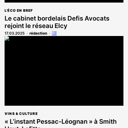
L'ÉCO EN BREF
Le cabinet bordelais Defis Avocats
rejoint le réseau Elcy
17.03.2025
rédaction
Cet
article
est
réservé
aux
abonnés
VINS & CULTURE
« L’instant Pessac-Léognan » à Smith