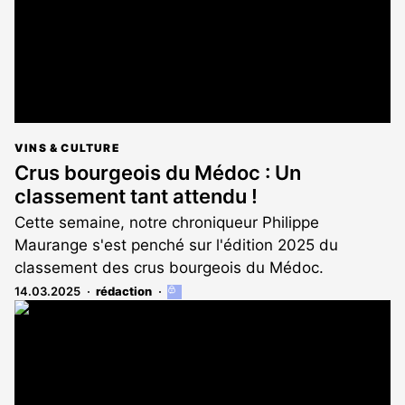
VINS & CULTURE
Crus bourgeois du Médoc : Un
classement tant attendu !
Cette semaine, notre chroniqueur Philippe
Maurange s'est penché sur l'édition 2025 du
classement des crus bourgeois du Médoc.
14.03.2025
rédaction
Cet
article
est
réservé
aux
abonnés