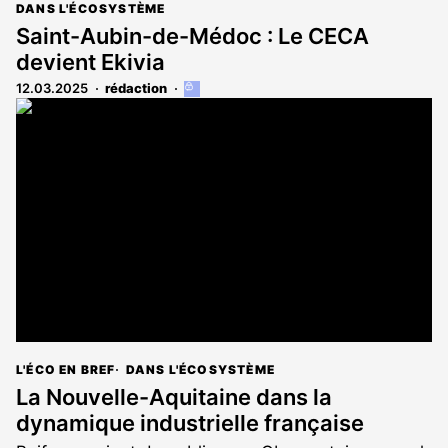
DANS L'ÉCOSYSTÈME
Saint-Aubin-de-Médoc : Le CECA
devient Ekivia
12.03.2025
rédaction
Cet
article
est
réservé
aux
abonnés
L'ÉCO EN BREF
DANS L'ÉCOSYSTÈME
La Nouvelle-Aquitaine dans la
dynamique industrielle française