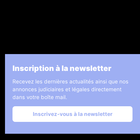
7 Jours
Informateur Judiciaire
Les Annonces Landaises
La Vie Economique
Inscription à la newsletter
Recevez les dernières actualités ainsi que nos
annonces judiciaires et légales directement
dans votre boîte mail.
Inscrivez-vous à la newsletter
2026 © Échos Judiciaires Girondins