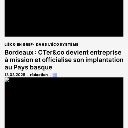
L'ÉCO EN BREF
DANS L'ÉCOSYSTÈME
Bordeaux : CTer&co devient entreprise
à mission et officialise son implantation
au Pays basque
13.03.2025
rédaction
Cet
article
est
réservé
aux
abonnés