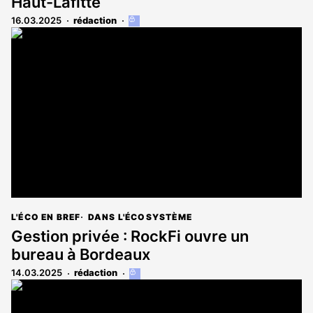
Haut-Lafitte
16.03.2025
rédaction
Cet
article
est
réservé
aux
abonnés
L'ÉCO EN BREF
DANS L'ÉCOSYSTÈME
Gestion privée : RockFi ouvre un
bureau à Bordeaux
14.03.2025
rédaction
Cet
article
est