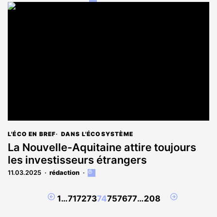
article
est
réservé
aux
abonnés
L'ÉCO EN BREF
DANS L'ÉCOSYSTÈME
La Nouvelle-Aquitaine attire toujours
les investisseurs étrangers
11.03.2025
rédaction
Cet
article
est
Page
Page
1
…
71
72
73
74
75
76
77
…
208
réservé
précédente
suivante
aux