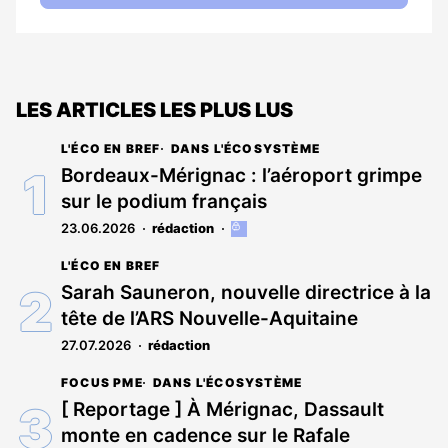
LES ARTICLES LES PLUS LUS
L'ÉCO EN BREF
DANS L'ÉCOSYSTÈME
Bordeaux-Mérignac : l’aéroport grimpe
sur le podium français
23.06.2026
rédaction
Cet
article
L'ÉCO EN BREF
est
réservé
Sarah Sauneron, nouvelle directrice à la
aux
tête de l’ARS Nouvelle-Aquitaine
abonnés
27.07.2026
rédaction
FOCUS PME
DANS L'ÉCOSYSTÈME
[ Reportage ] À Mérignac, Dassault
monte en cadence sur le Rafale