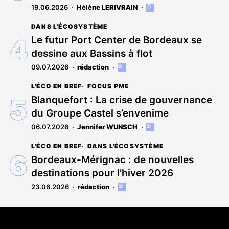
19.06.2026
Hélène LERIVRAIN
Cet
article
DANS L'ÉCOSYSTÈME
est
réservé
Le futur Port Center de Bordeaux se
aux
dessine aux Bassins à flot
abonnés
09.07.2026
rédaction
Cet
article
L'ÉCO EN BREF
FOCUS PME
est
réservé
Blanquefort : La crise de gouvernance
aux
du Groupe Castel s’envenime
abonnés
06.07.2026
Jennifer WUNSCH
Cet
article
L'ÉCO EN BREF
DANS L'ÉCOSYSTÈME
est
réservé
Bordeaux-Mérignac : de nouvelles
aux
destinations pour l’hiver 2026
abonnés
23.06.2026
rédaction
Cet
article
est
Coordonnées
réservé
aux