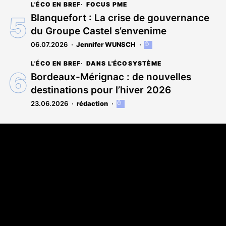
L'ÉCO EN BREF
FOCUS PME
est
réservé
Blanquefort : La crise de gouvernance
aux
du Groupe Castel s’envenime
abonnés
06.07.2026
Jennifer WUNSCH
Cet
article
L'ÉCO EN BREF
DANS L'ÉCOSYSTÈME
est
réservé
Bordeaux-Mérignac : de nouvelles
aux
destinations pour l’hiver 2026
abonnés
23.06.2026
rédaction
Cet
article
est
Coordonnées
réservé
aux
108 rue Fondaudège CS 71900
abonnés
33081 Bordeaux Cedex
05 56 52 32 13