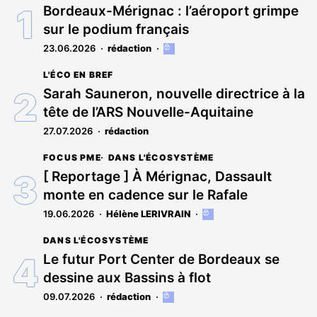
Bordeaux-Mérignac : l’aéroport grimpe
sur le podium français
23.06.2026
rédaction
Cet
article
L'ÉCO EN BREF
est
réservé
Sarah Sauneron, nouvelle directrice à la
aux
tête de l’ARS Nouvelle-Aquitaine
abonnés
27.07.2026
rédaction
FOCUS PME
DANS L'ÉCOSYSTÈME
[ Reportage ] À Mérignac, Dassault
monte en cadence sur le Rafale
19.06.2026
Hélène LERIVRAIN
Cet
article
DANS L'ÉCOSYSTÈME
est
réservé
Le futur Port Center de Bordeaux se
aux
dessine aux Bassins à flot
abonnés
09.07.2026
rédaction
Cet
article