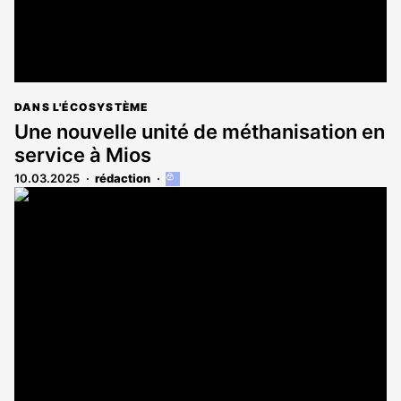
DANS L'ÉCOSYSTÈME
Une nouvelle unité de méthanisation en
service à Mios
10.03.2025
rédaction
Cet
article
est
réservé
aux
abonnés