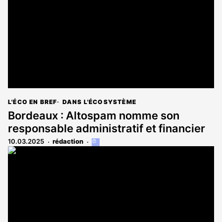
aux
abonnés
L'ÉCO EN BREF
DANS L'ÉCOSYSTÈME
Bordeaux : Altospam nomme son
responsable administratif et financier
10.03.2025
rédaction
Cet
article
est
réservé
aux
abonnés