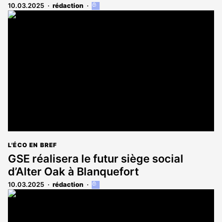
10.03.2025
rédaction
Cet
article
est
réservé
aux
abonnés
L'ÉCO EN BREF
GSE réalisera le futur siège social
d’Alter Oak à Blanquefort
10.03.2025
rédaction
Cet
article
est
réservé