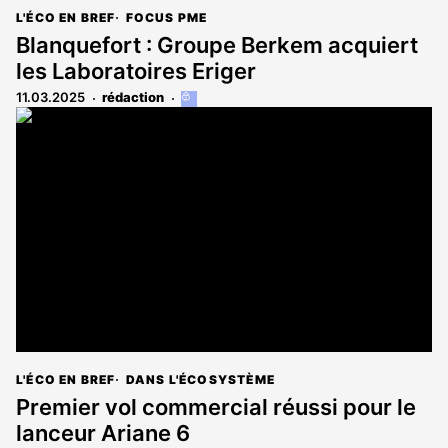
L'ÉCO EN BREF
FOCUS PME
Blanquefort : Groupe Berkem acquiert
les Laboratoires Eriger
11.03.2025
rédaction
Cet
article
est
réservé
aux
abonnés
L'ÉCO EN BREF
DANS L'ÉCOSYSTÈME
Premier vol commercial réussi pour le
lanceur Ariane 6