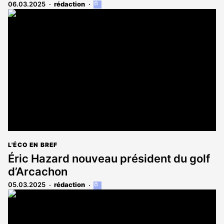
06.03.2025
rédaction
Cet
article
est
réservé
aux
abonnés
L'ÉCO EN BREF
Éric Hazard nouveau président du golf
d’Arcachon
05.03.2025
rédaction
Cet
article
est
réservé
aux