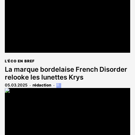
abonnés
L'ÉCO EN BREF
La marque bordelaise French Disorder
relooke les lunettes Krys
05.03.2025
rédaction
Cet
article
est
réservé
aux
abonnés