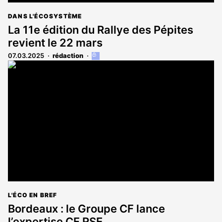
DANS L'ÉCOSYSTÈME
La 11e édition du Rallye des Pépites
revient le 22 mars
07.03.2025
rédaction
Cet
article
est
réservé
aux
abonnés
L'ÉCO EN BREF
Bordeaux : le Groupe CF lance
l’expertise CF RSE