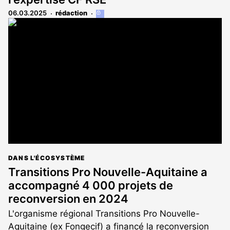
06.03.2025
rédaction
Cet
article
est
réservé
aux
abonnés
DANS L'ÉCOSYSTÈME
Transitions Pro Nouvelle-Aquitaine a
accompagné 4 000 projets de
reconversion en 2024
L'organisme régional Transitions Pro Nouvelle-
Aquitaine (ex Fongecif) a financé la reconversion