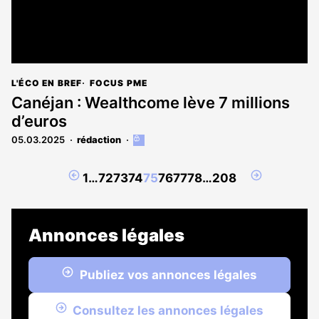
L'ÉCO EN BREF
FOCUS PME
Canéjan : Wealthcome lève 7 millions
d’euros
05.03.2025
rédaction
Cet
article
est
Page
Page
1
…
72
73
74
75
76
77
78
…
208
réservé
précédente
suivante
aux
abonnés
Annonces légales
Publiez vos annonces légales
Consultez les annonces légales