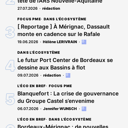
tête de l’ARS Nouvelle-Aquitaine
abonnés
27.07.2026
rédaction
FOCUS PME
DANS L'ÉCOSYSTÈME
[ Reportage ] À Mérignac, Dassault
monte en cadence sur le Rafale
19.06.2026
Hélène LERIVRAIN
Cet
article
DANS L'ÉCOSYSTÈME
est
réservé
Le futur Port Center de Bordeaux se
aux
dessine aux Bassins à flot
abonnés
09.07.2026
rédaction
Cet
article
L'ÉCO EN BREF
FOCUS PME
est
réservé
Blanquefort : La crise de gouvernance
aux
du Groupe Castel s’envenime
abonnés
06.07.2026
Jennifer WUNSCH
Cet
article
L'ÉCO EN BREF
DANS L'ÉCOSYSTÈME
est
réservé
Bordeaux-Mérignac : de nouvelles