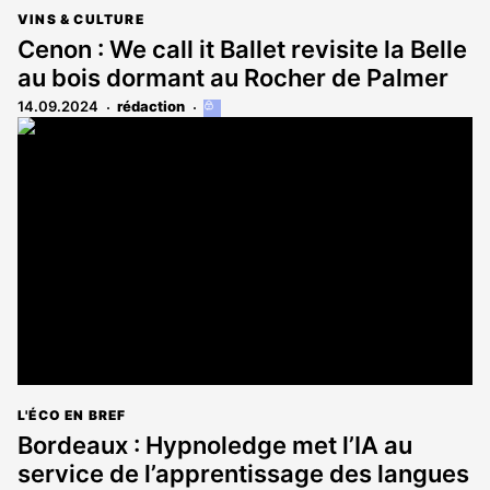
VINS & CULTURE
Cenon : We call it Ballet revisite la Belle
au bois dormant au Rocher de Palmer
14.09.2024
rédaction
Cet
article
est
réservé
aux
abonnés
L'ÉCO EN BREF
Bordeaux : Hypnoledge met l’IA au
service de l’apprentissage des langues