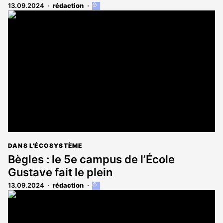
13.09.2024
rédaction
Cet
article
est
réservé
aux
abonnés
DANS L'ÉCOSYSTÈME
Bègles : le 5e campus de l’École
Gustave fait le plein
13.09.2024
rédaction
Cet
article
est
réservé