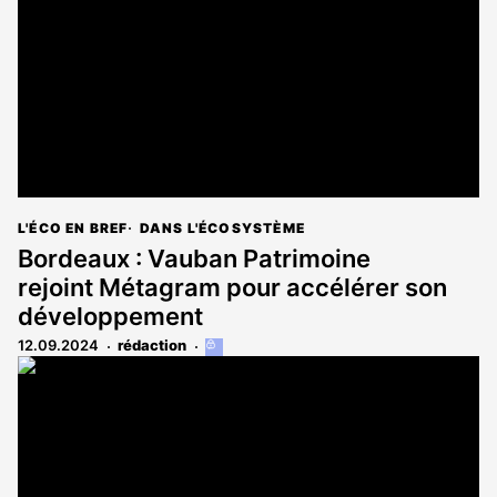
aux
abonnés
L'ÉCO EN BREF
DANS L'ÉCOSYSTÈME
Bordeaux : Vauban Patrimoine
rejoint Métagram pour accélérer son
développement
12.09.2024
rédaction
Cet
article
est
réservé
aux
abonnés