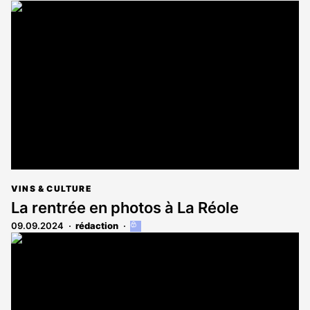
article
est
réservé
aux
abonnés
VINS & CULTURE
La rentrée en photos à La Réole
09.09.2024
rédaction
Cet
article
est
réservé
aux
abonnés