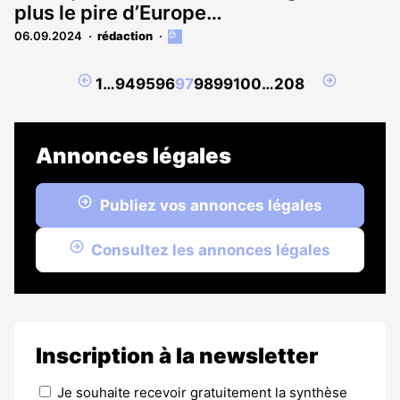
plus le pire d’Europe…
06.09.2024
rédaction
Cet
article
est
Page
Page
1
…
94
95
96
97
98
99
100
…
208
réservé
précédente
suivante
aux
abonnés
Annonces légales
Publiez vos annonces légales
Consultez les annonces légales
Inscription à la newsletter
Je souhaite recevoir gratuitement la synthèse