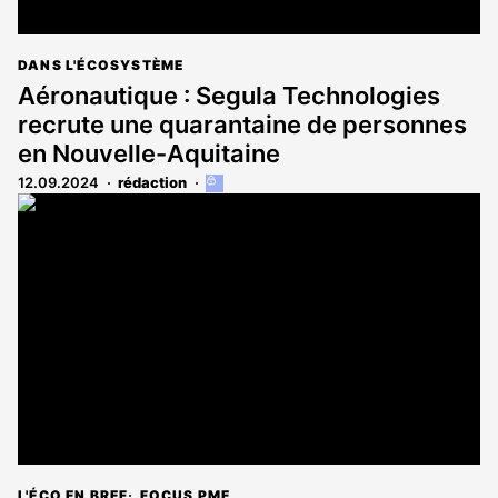
DANS L'ÉCOSYSTÈME
Aéronautique : Segula Technologies
recrute une quarantaine de personnes
en Nouvelle-Aquitaine
12.09.2024
rédaction
Cet
article
est
réservé
aux
abonnés
L'ÉCO EN BREF
FOCUS PME