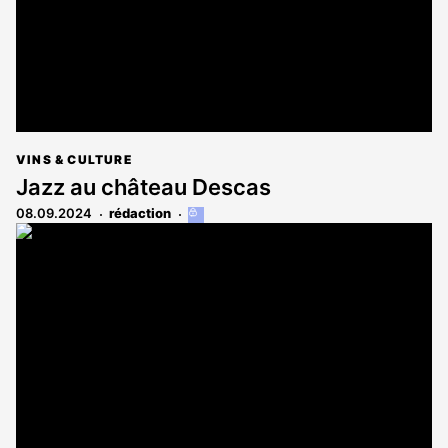
VINS & CULTURE
Jazz au château Descas
08.09.2024
rédaction
Cet
article
est
réservé
aux
abonnés