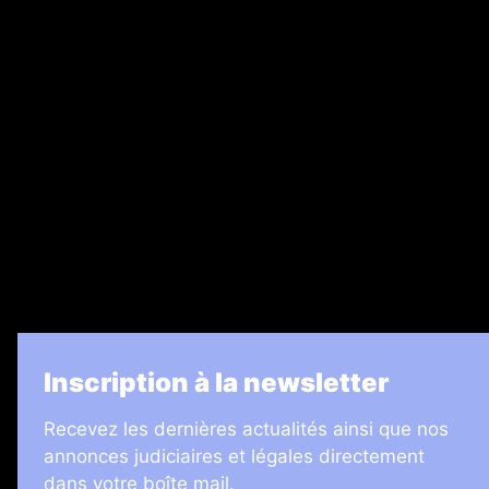
Nos magazines
Ventes aux enchères & opportunités
Recrutement
Legal Medias
7 Jours
Informateur Judiciaire
Les Annonces Landaises
La Vie Economique
Inscription à la newsletter
Recevez les dernières actualités ainsi que nos
annonces judiciaires et légales directement
dans votre boîte mail.