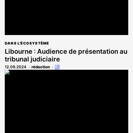
DANS L'ÉCOSYSTÈME
Libourne : Audience de présentation au
tribunal judiciaire
12.09.2024
rédaction
Cet
article
est
réservé
aux
abonnés