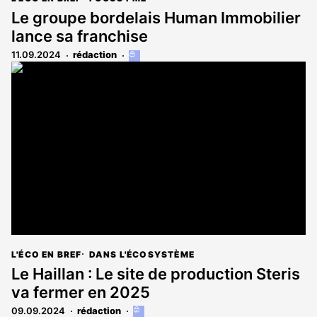
Le groupe bordelais Human Immobilier
lance sa franchise
11.09.2024
rédaction
Cet
article
est
réservé
aux
abonnés
L'ÉCO EN BREF
DANS L'ÉCOSYSTÈME
Le Haillan : Le site de production Steris
va fermer en 2025
09.09.2024
rédaction
Cet