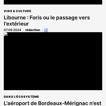
VINS & CULTURE
Libourne : Foris ou le passage vers
l’extérieur
07.09.2024
rédaction
Cet
article
est
réservé
aux
abonnés
DANS L'ÉCOSYSTÈME
L’aéroport de Bordeaux-Mérignac n’est