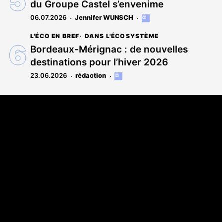
du Groupe Castel s’envenime
abonnés
06.07.2026
Jennifer WUNSCH
Cet
article
L'ÉCO EN BREF
DANS L'ÉCOSYSTÈME
est
réservé
Bordeaux-Mérignac : de nouvelles
aux
destinations pour l’hiver 2026
abonnés
23.06.2026
rédaction
Cet
article
est
Coordonnées
réservé
aux
108 rue Fondaudège CS 71900
abonnés
33081 Bordeaux Cedex
05 56 52 32 13
A propos
Qui sommes-nous