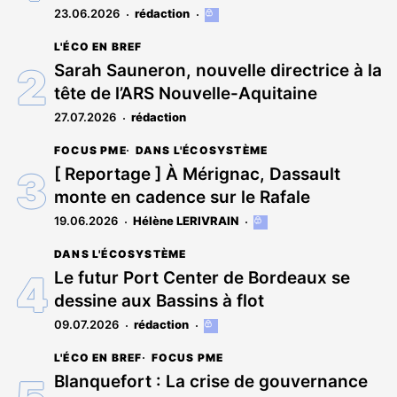
23.06.2026
rédaction
Cet
article
L'ÉCO EN BREF
est
réservé
Sarah Sauneron, nouvelle directrice à la
aux
tête de l’ARS Nouvelle-Aquitaine
abonnés
27.07.2026
rédaction
FOCUS PME
DANS L'ÉCOSYSTÈME
[ Reportage ] À Mérignac, Dassault
monte en cadence sur le Rafale
19.06.2026
Hélène LERIVRAIN
Cet
article
DANS L'ÉCOSYSTÈME
est
réservé
Le futur Port Center de Bordeaux se
aux
dessine aux Bassins à flot
abonnés
09.07.2026
rédaction
Cet
article
L'ÉCO EN BREF
FOCUS PME
est
réservé
Blanquefort : La crise de gouvernance
aux