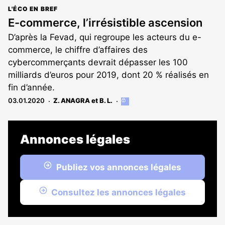
L'ÉCO EN BREF
E-commerce, l’irrésistible ascension
D’après la Fevad, qui regroupe les acteurs du e-
commerce, le chiffre d’affaires des
cybercommerçants devrait dépasser les 100
milliards d’euros pour 2019, dont 20 % réalisés en
fin d’année.
03.01.2020
Z. ANAGRA et B. L.
Cet
article
est
réservé
Annonces légales
aux
abonnés
Publiez vos annonces légales
Consultez les annonces légales