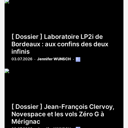
est
réservé
aux
abonnés
[ Dossier ] Laboratoire LP2i de
Bordeaux : aux confins des deux
infinis
03.07.2026
Jennifer WUNSCH
Cet
article
est
réservé
aux
abonnés
[ Dossier ] Jean-François Clervoy,
Novespace et les vols Zéro G à
Mérignac