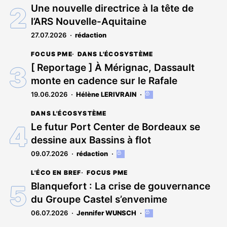
réservé
Une nouvelle directrice à la tête de
aux
l’ARS Nouvelle-Aquitaine
abonnés
27.07.2026
rédaction
FOCUS PME
DANS L'ÉCOSYSTÈME
[ Reportage ] À Mérignac, Dassault
monte en cadence sur le Rafale
19.06.2026
Hélène LERIVRAIN
Cet
article
DANS L'ÉCOSYSTÈME
est
réservé
Le futur Port Center de Bordeaux se
aux
dessine aux Bassins à flot
abonnés
09.07.2026
rédaction
Cet
article
L'ÉCO EN BREF
FOCUS PME
est
réservé
Blanquefort : La crise de gouvernance
aux
du Groupe Castel s’envenime
abonnés
06.07.2026
Jennifer WUNSCH
Cet
article