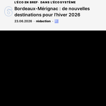
L'ÉCO EN BREF
DANS L'ÉCOSYSTÈME
est
réservé
Bordeaux-Mérignac : de nouvelles
aux
destinations pour l’hiver 2026
abonnés
23.06.2026
rédaction
Cet
article
est
Coordonnées
réservé
aux
108 rue Fondaudège CS 71900
abonnés
33081 Bordeaux Cedex
05 56 52 32 13
A propos
Qui sommes-nous
Contact
Annonces légales