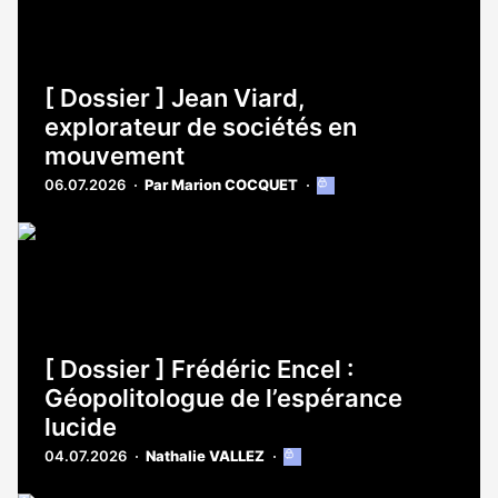
[ Dossier ] Jean Viard,
explorateur de sociétés en
mouvement
06.07.2026
Par Marion COCQUET
Cet
article
est
réservé
aux
abonnés
[ Dossier ] Frédéric Encel :
Géopolitologue de l’espérance
lucide
04.07.2026
Nathalie VALLEZ
Cet
article