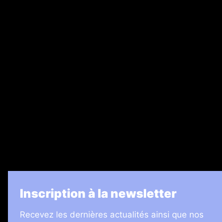
Abonnement
Nos magazines
Ventes aux enchères & opportunités
Recrutement
Legal Medias
7 Jours
Informateur Judiciaire
Les Annonces Landaises
La Vie Economique
Inscription à la newsletter
Recevez les dernières actualités ainsi que nos