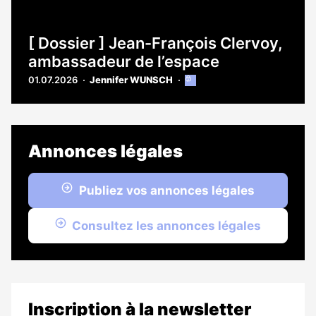
[ Dossier ] Jean-François Clervoy,
ambassadeur de l’espace
01.07.2026
Jennifer WUNSCH
Cet
article
est
réservé
aux
Annonces légales
abonnés
Publiez vos annonces légales
Consultez les annonces légales
Inscription à la newsletter