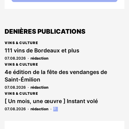
DENIÈRES PUBLICATIONS
VINS & CULTURE
111 vins de Bordeaux et plus
07.08.2026
rédaction
VINS & CULTURE
4e édition de la fête des vendanges de
Saint-Émilion
07.08.2026
rédaction
VINS & CULTURE
[ Un mois, une œuvre ] Instant volé
07.08.2026
rédaction
Cet
article
est
réservé