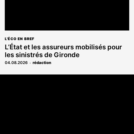
L'ÉCO EN BREF
L’État et les assureurs mobilisés pour
les sinistrés de Gironde
04.08.2026
rédaction
Coordonnées
108 rue Fondaudège CS 71900
33081 Bordeaux Cedex
05 56 52 32 13