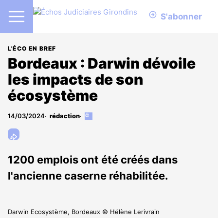
S'abonner
L'ÉCO EN BREF
Bordeaux : Darwin dévoile
les impacts de son
écosystème
14/03/2024
rédaction
Cet
article
est
réservé
aux
1200 emplois ont été créés dans
abonnés
l'ancienne caserne réhabilitée.
Darwin Ecosystème, Bordeaux © Hélène Lerivrain