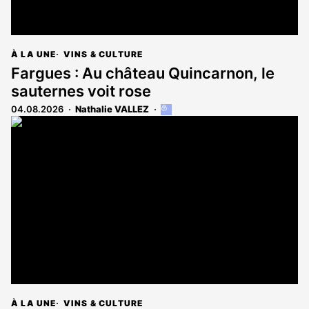
À LA UNE
VINS & CULTURE
Fargues : Au château Quincarnon, le
sauternes voit rose
04.08.2026
Nathalie VALLEZ
Cet
article
est
réservé
aux
abonnés
À LA UNE
VINS & CULTURE