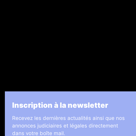
Nos magazines
Ventes aux enchères & opportunités
Recrutement
Legal Medias
7 Jours
Informateur Judiciaire
Les Annonces Landaises
La Vie Economique
Inscription à la newsletter
Recevez les dernières actualités ainsi que nos
annonces judiciaires et légales directement
dans votre boîte mail.