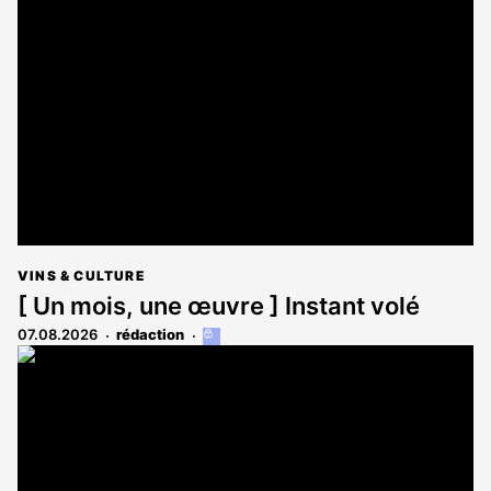
VINS & CULTURE
[ Un mois, une œuvre ] Instant volé
07.08.2026
rédaction
Cet
article
est
réservé
aux
abonnés