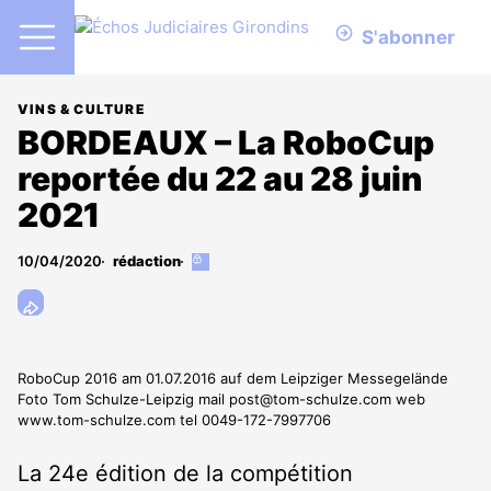
S'abonner
VINS & CULTURE
BORDEAUX – La RoboCup
reportée du 22 au 28 juin
2021
10/04/2020
rédaction
Cet
article
est
réservé
aux
abonnés
RoboCup 2016 am 01.07.2016 auf dem Leipziger Messegelände
Foto Tom Schulze-Leipzig mail post@tom-schulze.com web
www.tom-schulze.com tel 0049-172-7997706
La 24
e
édition de la compétition