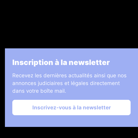
7 Jours
Informateur Judiciaire
Les Annonces Landaises
La Vie Economique
Inscription à la newsletter
Recevez les dernières actualités ainsi que nos
annonces judiciaires et légales directement
dans votre boîte mail.
Inscrivez-vous à la newsletter
2026 © Échos Judiciaires Girondins
Plan du site