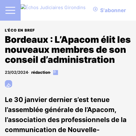
S'abonner
L'ÉCO EN BREF
Bordeaux : L’Apacom élit les
nouveaux membres de son
conseil d’administration
23/02/2024
rédaction
Cet
article
est
réservé
aux
Le 30 janvier dernier s’est tenue
abonnés
l’assemblée générale de l’Apacom,
l’association des professionnels de la
communication de Nouvelle-