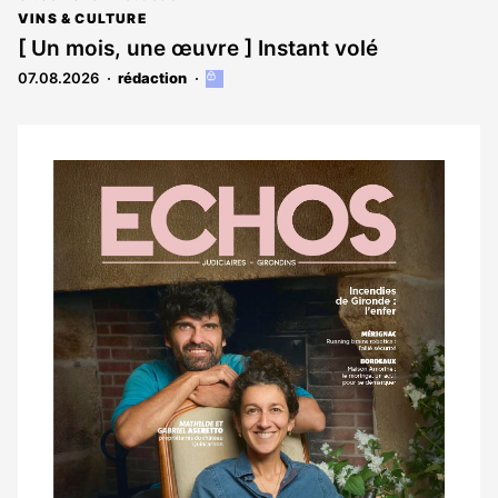
VINS & CULTURE
[ Un mois, une œuvre ] Instant volé
07.08.2026
rédaction
Cet
article
est
réservé
aux
Notre
abonnés
dernier
magazine