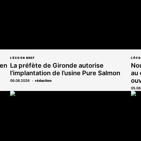
L'ÉCO EN BREF
L'ÉCO
 en
La préfète de Gironde autorise
Nou
l’implantation de l’usine Pure Salmon
au 
ou
06.08.2026
rédaction
05.08