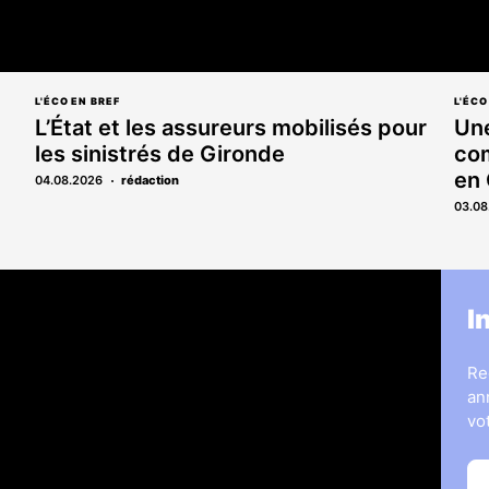
L'ÉCO EN BREF
L'ÉCO
L’État et les assureurs mobilisés pour
Une
les sinistrés de Gironde
com
en
04.08.2026
rédaction
03.08
s
Legal Medias
I
ous
7 Jours
Informateur Judiciaire
Re
les
Les Annonces Landaises
an
La Vie Economique
vo
hères & opportunités