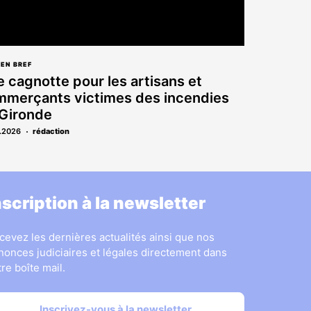
 EN BREF
 cagnotte pour les artisans et
merçants victimes des incendies
 Gironde
.2026
rédaction
nscription à la newsletter
cevez les dernières actualités ainsi que nos
nonces judiciaires et légales directement dans
tre boîte mail.
Inscrivez-vous à la newsletter