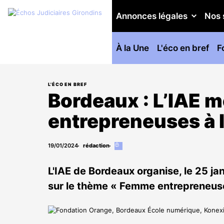
Annonces légales
Nos 
À la Une
L'éco en bref
F
L'ÉCO EN BREF
Bordeaux : L’IAE 
entrepreneuses à 
19/01/2024
rédaction
Cet
article
est
L'IAE de Bordeaux organise, le 25 ja
réservé
aux
sur le thème « Femme entrepreneuses
abonnés