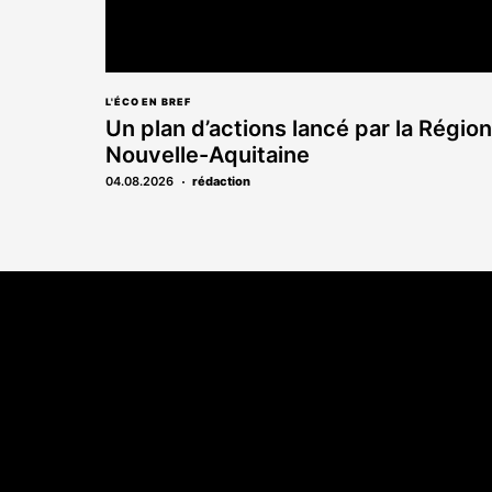
L'ÉCO EN BREF
Un plan d’actions lancé par la Région
Nouvelle-Aquitaine
04.08.2026
rédaction
Coordonnées
A propo
108 rue Fondaudège CS 71900
Qui sommes-n
33081 Bordeaux Cedex
Contact
05 56 52 32 13
Annonces léga
Abonnement
Nos magazines
Ventes aux enc