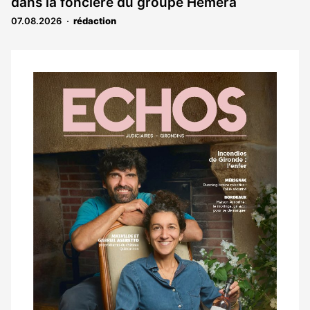
dans la foncière du groupe Héméra
07.08.2026
rédaction
Notre
dernier
magazine