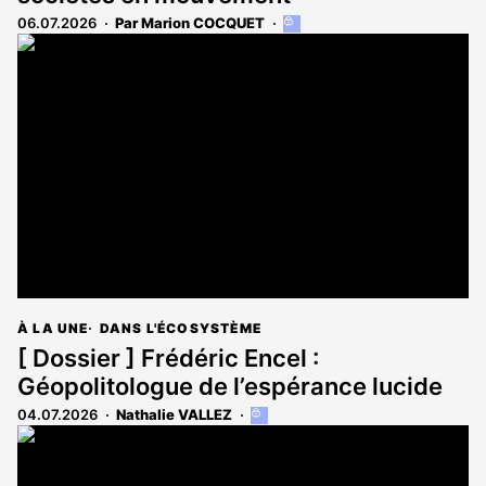
06.07.2026
Par Marion COCQUET
Cet
article
est
réservé
aux
abonnés
À LA UNE
DANS L'ÉCOSYSTÈME
[ Dossier ] Frédéric Encel :
Géopolitologue de l’espérance lucide
04.07.2026
Nathalie VALLEZ
Cet
article
est
réservé