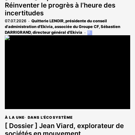
Réinventer le progrès à l’heure des
incertitudes
07.07.2026
Quitterie LENOIR, présidente du conseil
d'administration d'Ekivia, associée du Groupe CF
,
Sébastien
DARRIGRAND, directeur général d'Ekivia
Cet
article
est
réservé
aux
abonnés
À LA UNE
DANS L'ÉCOSYSTÈME
[ Dossier ] Jean Viard, explorateur de
sociétés en mouvement