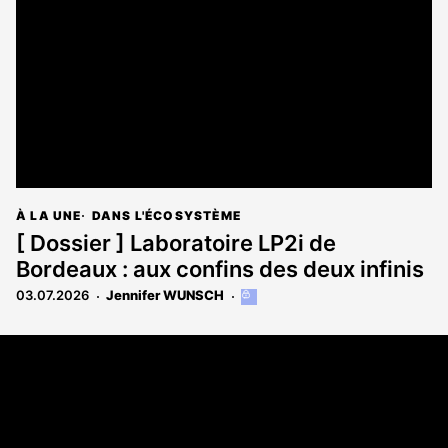
aux
abonnés
À LA UNE
DANS L'ÉCOSYSTÈME
[ Dossier ] Laboratoire LP2i de
Bordeaux : aux confins des deux infinis
03.07.2026
Jennifer WUNSCH
Cet
article
est
Coordonnées
réservé
aux
108 rue Fondaudège CS 71900
abonnés
33081 Bordeaux Cedex
05 56 52 32 13