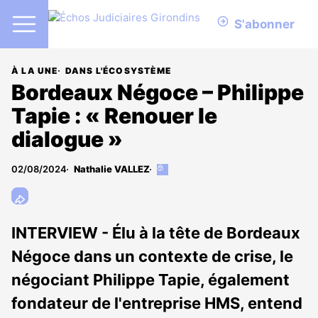
S'abonner
À LA UNE
DANS L'ÉCOSYSTÈME
Bordeaux Négoce – Philippe
Tapie : « Renouer le
dialogue »
02/08/2024
Nathalie VALLEZ
Cet
article
est
réservé
aux
INTERVIEW - Élu à la tête de Bordeaux
abonnés
Négoce dans un contexte de crise, le
négociant Philippe Tapie, également
fondateur de l'entreprise HMS, entend