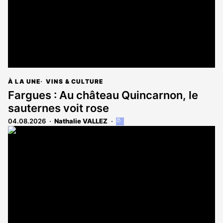
À LA UNE
VINS & CULTURE
Fargues : Au château Quincarnon, le
sauternes voit rose
04.08.2026
Nathalie VALLEZ
Cet
article
est
réservé
aux
abonnés