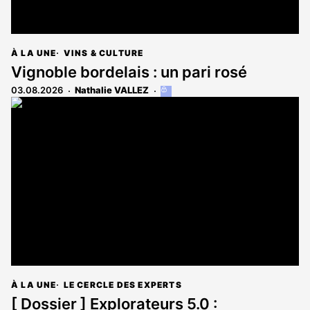
À LA UNE
VINS & CULTURE
Vignoble bordelais : un pari rosé
03.08.2026
Nathalie VALLEZ
Cet
article
est
réservé
aux
abonnés
À LA UNE
LE CERCLE DES EXPERTS
[ Dossier ] Explorateurs 5.0 :