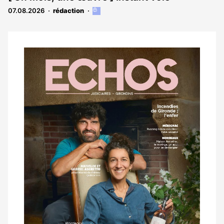
07.08.2026
rédaction
Cet
article
est
réservé
aux
Notre
abonnés
dernier
magazine