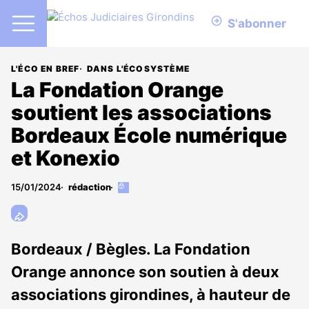
S'abonner
L'ÉCO EN BREF
DANS L'ÉCOSYSTÈME
La Fondation Orange
soutient les associations
Bordeaux École numérique
et Konexio
15/01/2024
rédaction
Cet
article
est
réservé
aux
Bordeaux / Bègles. La Fondation
abonnés
Orange annonce son soutien à deux
associations girondines, à hauteur de