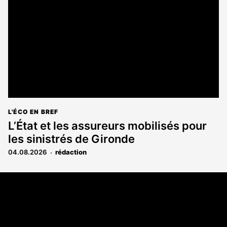
L'ÉCO EN BREF
L’État et les assureurs mobilisés pour
les sinistrés de Gironde
04.08.2026
rédaction
Coordonnées
108 rue Fondaudège CS 71900
33081 Bordeaux Cedex
05 56 52 32 13