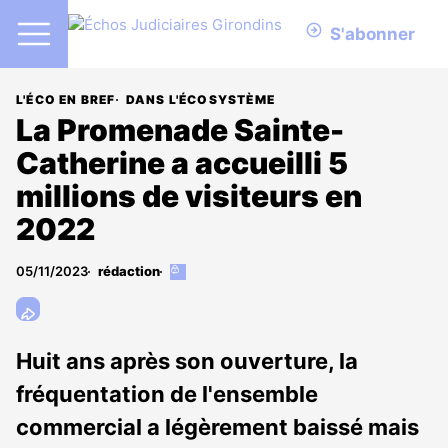
S'abonner
L'ÉCO EN BREF
DANS L'ÉCOSYSTÈME
La Promenade Sainte-
Catherine a accueilli 5
millions de visiteurs en
2022
05/11/2023
rédaction
Cet
article
est
réservé
aux
Huit ans après son ouverture, la
abonnés
fréquentation de l'ensemble
commercial a légèrement baissé mais