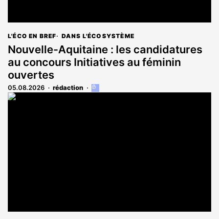
L'ÉCO EN BREF
DANS L'ÉCOSYSTÈME
Nouvelle-Aquitaine : les candidatures
au concours Initiatives au féminin
ouvertes
05.08.2026
rédaction
Cet
article
est
réservé
aux
abonnés