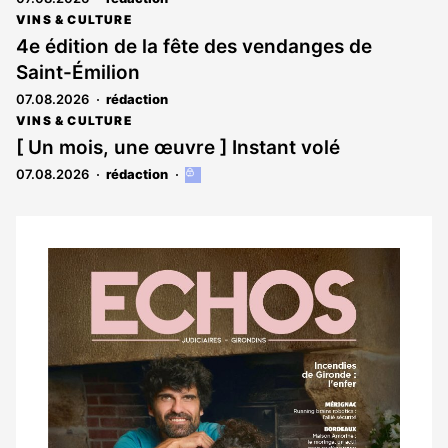
VINS & CULTURE
4e édition de la fête des vendanges de
Saint-Émilion
07.08.2026
rédaction
VINS & CULTURE
[ Un mois, une œuvre ] Instant volé
07.08.2026
rédaction
Cet
article
est
réservé
aux
Notre
abonnés
dernier
magazine