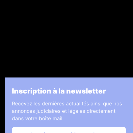
Recrutement
Legal Medias
7 Jours
Informateur Judiciaire
Les Annonces Landaises
La Vie Economique
Inscription à la newsletter
Recevez les dernières actualités ainsi que nos
annonces judiciaires et légales directement
dans votre boîte mail.