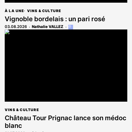
À LA UNE
VINS & CULTURE
Vignoble bordelais : un pari rosé
03.08.2026
Nathalie VALLEZ
Cet
article
est
réservé
aux
abonnés
VINS & CULTURE
Château Tour Prignac lance son médoc
blanc