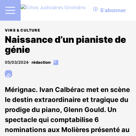
S'abonner
VINS & CULTURE
Naissance d’un pianiste de
génie
05/03/2024
rédaction
Cet
article
est
réservé
aux
Mérignac. Ivan Calbérac met en scène
abonnés
le destin extraordinaire et tragique du
prodige du piano, Glenn Gould. Un
spectacle qui comptabilise 6
nominations aux Molières présenté au