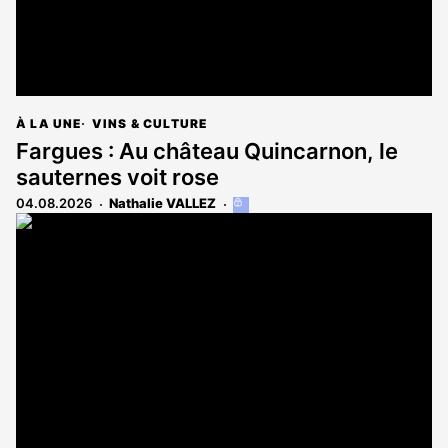
À LA UNE
VINS & CULTURE
Fargues : Au château Quincarnon, le
sauternes voit rose
04.08.2026
Nathalie VALLEZ
Cet
article
est
réservé
aux
abonnés