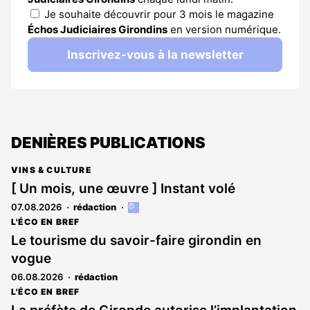
Je souhaite découvrir pour 3 mois le magazine
Échos Judiciaires Girondins
en version numérique.
Inscrivez-vous à la newsletter
DENIÈRES PUBLICATIONS
VINS & CULTURE
[ Un mois, une œuvre ] Instant volé
07.08.2026
rédaction
Cet
article
L'ÉCO EN BREF
est
Le tourisme du savoir-faire girondin en
réservé
vogue
aux
abonnés
06.08.2026
rédaction
L'ÉCO EN BREF