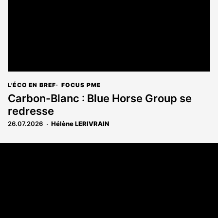
L'ÉCO EN BREF
FOCUS PME
Carbon-Blanc : Blue Horse Group se
redresse
26.07.2026
Hélène LERIVRAIN
Coordonnées
108 rue Fondaudège CS 71900
33081 Bordeaux Cedex
05 56 52 32 13