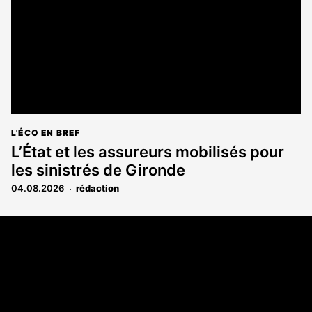
L'ÉCO EN BREF
L’État et les assureurs mobilisés pour
les sinistrés de Gironde
04.08.2026
rédaction
Coordonnées
108 rue Fondaudège CS 71900
33081 Bordeaux Cedex
05 56 52 32 13