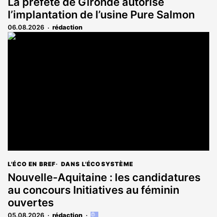
La préfète de Gironde autorise
l’implantation de l’usine Pure Salmon
06.08.2026
rédaction
L'ÉCO EN BREF
DANS L'ÉCOSYSTÈME
Nouvelle-Aquitaine : les candidatures
au concours Initiatives au féminin
ouvertes
05.08.2026
rédaction
Cet