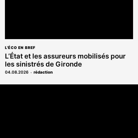
L'ÉCO EN BREF
L’État et les assureurs mobilisés pour
les sinistrés de Gironde
04.08.2026
rédaction
Coordonnées
108 rue Fondaudège CS 71900
33081 Bordeaux Cedex
05 56 52 32 13