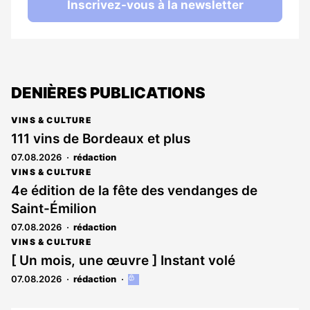
Inscrivez-vous à la newsletter
DENIÈRES PUBLICATIONS
VINS & CULTURE
111 vins de Bordeaux et plus
07.08.2026
rédaction
VINS & CULTURE
4e édition de la fête des vendanges de
Saint-Émilion
07.08.2026
rédaction
VINS & CULTURE
[ Un mois, une œuvre ] Instant volé
07.08.2026
rédaction
Cet
article
est