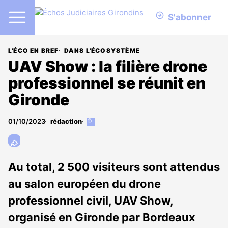
S'abonner
L'ÉCO EN BREF
DANS L'ÉCOSYSTÈME
UAV Show : la filière drone
professionnel se réunit en
Gironde
01/10/2023
rédaction
Cet
article
est
réservé
aux
Au total, 2 500 visiteurs sont attendus
abonnés
au salon européen du drone
professionnel civil, UAV Show,
organisé en Gironde par Bordeaux