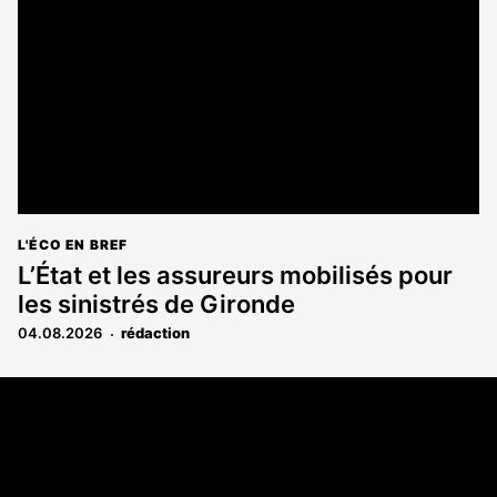
L'ÉCO EN BREF
L’État et les assureurs mobilisés pour
les sinistrés de Gironde
04.08.2026
rédaction
Coordonnées
108 rue Fondaudège CS 71900
33081 Bordeaux Cedex
05 56 52 32 13