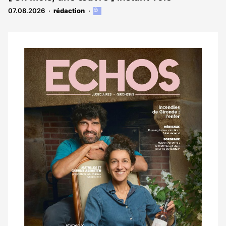
07.08.2026
rédaction
Cet
article
est
réservé
aux
Notre
abonnés
dernier
magazine