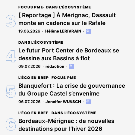
FOCUS PME
DANS L'ÉCOSYSTÈME
[ Reportage ] À Mérignac, Dassault
monte en cadence sur le Rafale
19.06.2026
Hélène LERIVRAIN
Cet
article
DANS L'ÉCOSYSTÈME
est
réservé
Le futur Port Center de Bordeaux se
aux
dessine aux Bassins à flot
abonnés
09.07.2026
rédaction
Cet
article
L'ÉCO EN BREF
FOCUS PME
est
réservé
Blanquefort : La crise de gouvernance
aux
du Groupe Castel s’envenime
abonnés
06.07.2026
Jennifer WUNSCH
Cet
article
L'ÉCO EN BREF
DANS L'ÉCOSYSTÈME
est
réservé
Bordeaux-Mérignac : de nouvelles
aux
destinations pour l’hiver 2026
abonnés