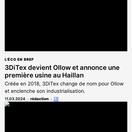
abonnés
L'ÉCO EN BREF
3DiTex devient Ollow et annonce une
première usine au Haillan
Créée en 2018, 3DiTex change de nom pour Ollow
et enclenche son industrialisation.
11.03.2024
rédaction
Cet
article
est
réservé
aux
abonnés