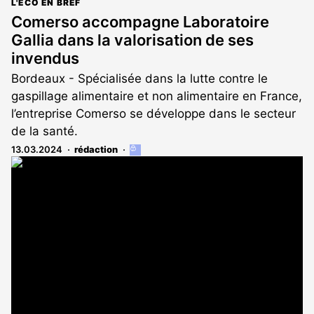
L'ÉCO EN BREF
Comerso accompagne Laboratoire
Gallia dans la valorisation de ses
invendus
Bordeaux - Spécialisée dans la lutte contre le
gaspillage alimentaire et non alimentaire en France,
l’entreprise Comerso se développe dans le secteur
de la santé.
13.03.2024
rédaction
Cet
article
est
réservé
aux
abonnés