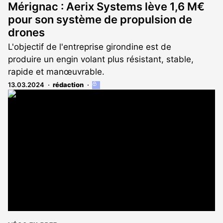
Mérignac : Aerix Systems lève 1,6 M€
pour son système de propulsion de
drones
L'objectif de l'entreprise girondine est de
produire un engin volant plus résistant, stable,
rapide et manœuvrable.
13.03.2024
rédaction
Cet
article
est
réservé
aux
abonnés