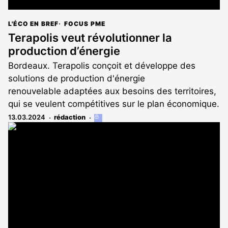
L'ÉCO EN BREF
FOCUS PME
Terapolis veut révolutionner la
production d’énergie
Bordeaux. Terapolis conçoit et développe des
solutions de production d'énergie
renouvelable adaptées aux besoins des territoires,
qui se veulent compétitives sur le plan économique.
13.03.2024
rédaction
Cet
article
est
réservé
aux
abonnés