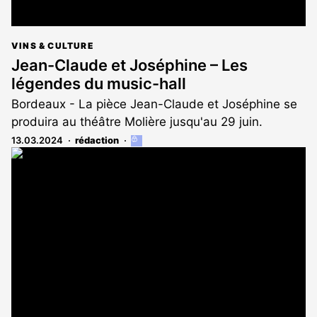
VINS & CULTURE
Jean-Claude et Joséphine – Les
légendes du music-hall
Bordeaux - La pièce Jean-Claude et Joséphine se
produira au théâtre Molière jusqu'au 29 juin.
13.03.2024
rédaction
Cet
article
est
réservé
aux
abonnés