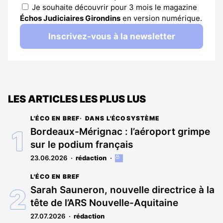
Je souhaite découvrir pour 3 mois le magazine
Échos Judiciaires Girondins
en version numérique.
Inscrivez-vous à la newsletter
LES ARTICLES LES PLUS LUS
L'ÉCO EN BREF
DANS L'ÉCOSYSTÈME
Bordeaux-Mérignac : l’aéroport grimpe
sur le podium français
23.06.2026
rédaction
Cet
article
L'ÉCO EN BREF
est
réservé
Sarah Sauneron, nouvelle directrice à la
aux
tête de l’ARS Nouvelle-Aquitaine
abonnés
27.07.2026
rédaction