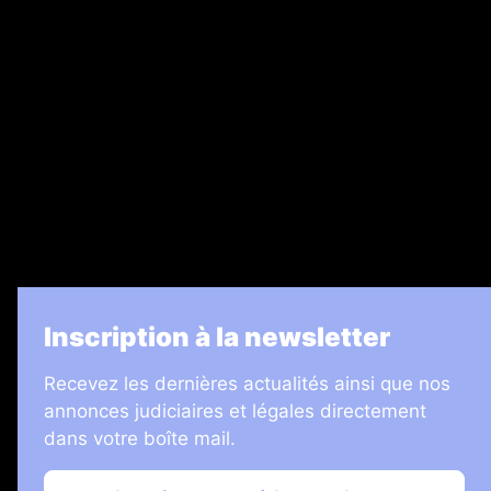
Ventes aux enchères & opportunités
Recrutement
Legal Medias
7 Jours
Informateur Judiciaire
Les Annonces Landaises
La Vie Economique
Inscription à la newsletter
Recevez les dernières actualités ainsi que nos
annonces judiciaires et légales directement
dans votre boîte mail.