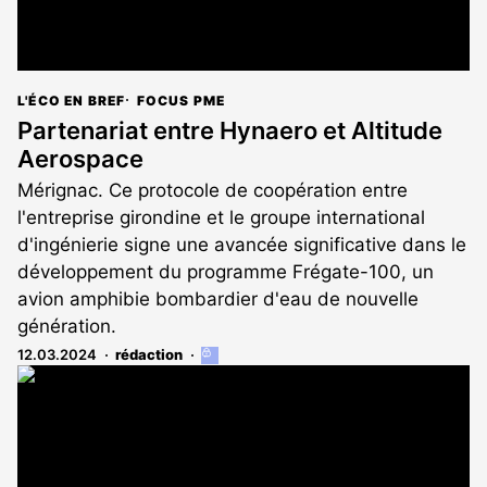
L'ÉCO EN BREF
FOCUS PME
Partenariat entre Hynaero et Altitude
Aerospace
Mérignac. Ce protocole de coopération entre
l'entreprise girondine et le groupe international
d'ingénierie signe une avancée significative dans le
développement du programme Frégate-100, un
avion amphibie bombardier d'eau de nouvelle
génération.
12.03.2024
rédaction
Cet
article
est
réservé
aux
abonnés