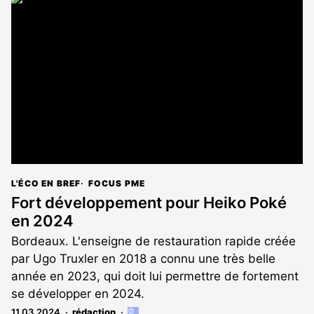
est
réservé
aux
abonnés
L'ÉCO EN BREF
FOCUS PME
Fort développement pour Heiko Poké
en 2024
Bordeaux. L'enseigne de restauration rapide créée
par Ugo Truxler en 2018 a connu une très belle
année en 2023, qui doit lui permettre de fortement
se développer en 2024.
11.03.2024
rédaction
Cet