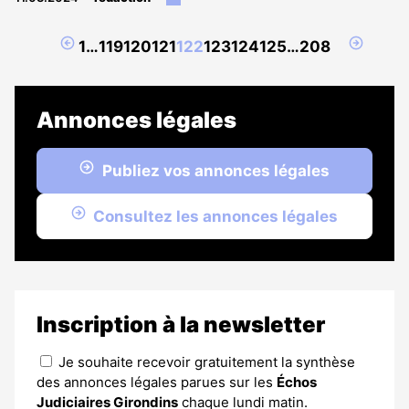
article
est
Page
Page
1
…
119
120
121
122
123
124
125
…
208
réservé
précédente
suivant
aux
abonnés
Annonces légales
Publiez vos annonces légales
Consultez les annonces légales
Inscription à la newsletter
Je souhaite recevoir gratuitement la synthèse
des annonces légales parues sur les
Échos
Judiciaires Girondins
chaque lundi matin.