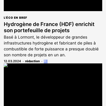
L'ÉCO EN BREF
Hydrogène de France (HDF) enrichit
son portefeuille de projets
Basé à Lormont, le développeur de grandes
infrastructures hydrogène et fabricant de piles à
combustible de forte puissance a presque doublé
son nombre de projets en un an.
12.03.2024
rédaction
Cet
article
est
réservé
aux
abonnés