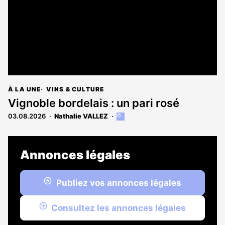
À LA UNE
VINS & CULTURE
Vignoble bordelais : un pari rosé
03.08.2026
Nathalie VALLEZ
Cet
article
est
réservé
Annonces légales
aux
abonnés
Publiez vos annonces légales
Consultez les annonces légales