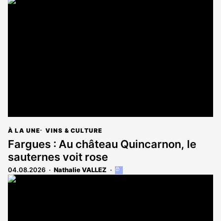
À LA UNE
VINS & CULTURE
Fargues : Au château Quincarnon, le
sauternes voit rose
04.08.2026
Nathalie VALLEZ
Cet
article
est
réservé
aux
abonnés