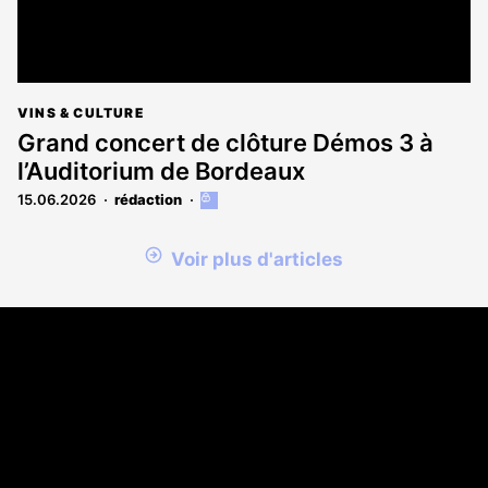
VINS & CULTURE
Grand concert de clôture Démos 3 à
l’Auditorium de Bordeaux
15.06.2026
rédaction
Cet
article
est
Voir plus d'articles
réservé
aux
abonnés
Coordonnées
108 rue Fondaudège CS 71900
33081 Bordeaux Cedex
05 56 52 32 13