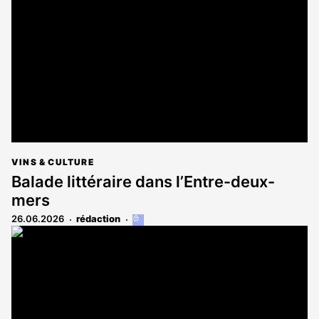
réservé
aux
abonnés
VINS & CULTURE
Balade littéraire dans l’Entre-deux-
mers
26.06.2026
rédaction
Cet
article
est
réservé
aux
abonnés