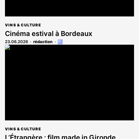
VINS & CULTURE
Cinéma estival à Bordeaux
23.06.2026
rédaction
Cet
article
est
réservé
aux
abonnés
VINS & CULTURE
L’Étrangère : film made in Gironde