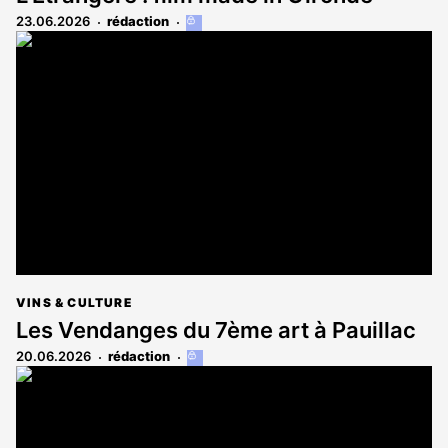
23.06.2026
rédaction
Cet
article
est
réservé
aux
abonnés
VINS & CULTURE
Les Vendanges du 7ème art à Pauillac
20.06.2026
rédaction
Cet
article
est
réservé
aux