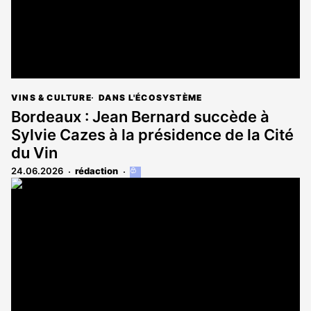
VINS & CULTURE
DANS L'ÉCOSYSTÈME
Bordeaux : Jean Bernard succède à
Sylvie Cazes à la présidence de la Cité
du Vin
24.06.2026
rédaction
Cet
article
est
réservé
aux
abonnés