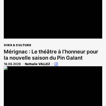
abonnés
VINS & CULTURE
Mérignac : Le théâtre à l’honneur pour
la nouvelle saison du Pin Galant
18.06.2026
Nathalie VALLEZ
Cet
article
est
réservé
aux
abonnés