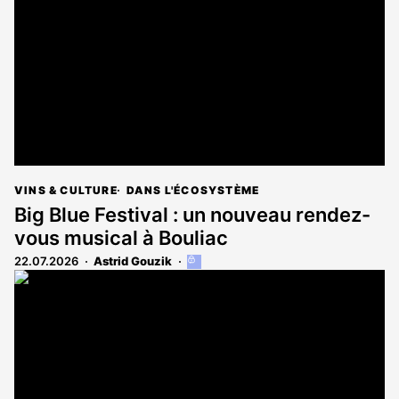
VINS & CULTURE
DANS L'ÉCOSYSTÈME
Big Blue Festival : un nouveau rendez-
vous musical à Bouliac
22.07.2026
Astrid Gouzik
Cet
article
est
réservé
aux
abonnés