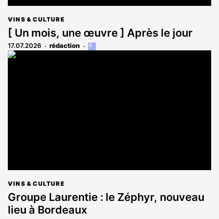
VINS & CULTURE
[ Un mois, une œuvre ] Après le jour
17.07.2026
rédaction
Cet
article
est
réservé
aux
abonnés
VINS & CULTURE
Groupe Laurentie : le Zéphyr, nouveau
lieu à Bordeaux