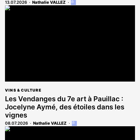
13.07.2026
Nathalie VALLEZ
Cet
article
est
réservé
aux
abonnés
VINS & CULTURE
Les Vendanges du 7e art à Pauillac :
Jocelyne Aymé, des étoiles dans les
vignes
08.07.2026
Nathalie VALLEZ
Cet
article
est