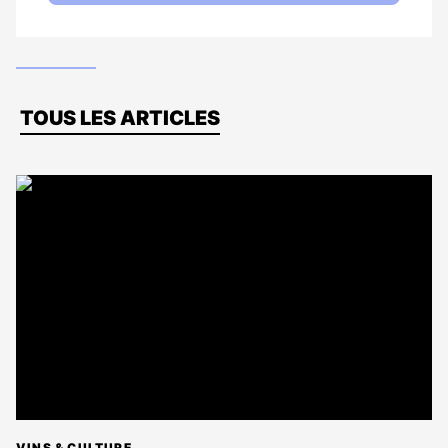
Dernières
TOUS LES ARTICLES
actus
VINS & CULTURE