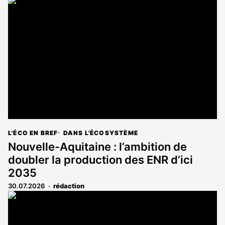
article
est
réservé
aux
abonnés
L'ÉCO EN BREF
DANS L'ÉCOSYSTÈME
Nouvelle-Aquitaine : l’ambition de
doubler la production des ENR d’ici
2035
30.07.2026
rédaction