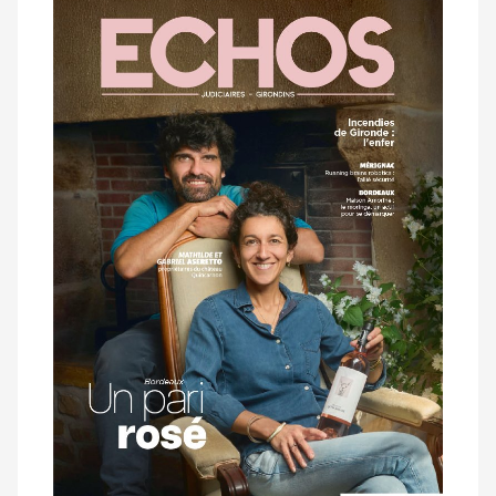
Notre
dernier
magazine