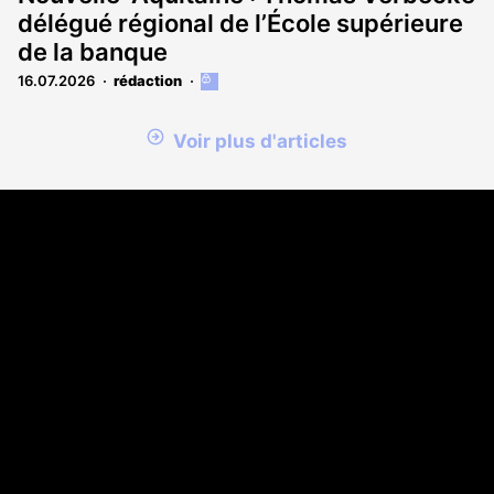
délégué régional de l’École supérieure
de la banque
16.07.2026
rédaction
Cet
article
est
Voir plus d'articles
réservé
aux
abonnés
Coordonnées
108 rue Fondaudège CS 71900
33081 Bordeaux Cedex
05 56 52 32 13
A propos
Qui sommes-nous