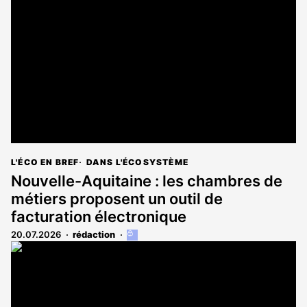
réservé
aux
abonnés
L'ÉCO EN BREF
DANS L'ÉCOSYSTÈME
Nouvelle-Aquitaine : les chambres de
métiers proposent un outil de
facturation électronique
20.07.2026
rédaction
Cet
article
est
réservé
aux
abonnés