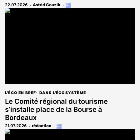
22.07.2026
Astrid Gouzik
Cet
article
est
réservé
aux
abonnés
L'ÉCO EN BREF
DANS L'ÉCOSYSTÈME
Le Comité régional du tourisme
s’installe place de la Bourse à
Bordeaux
21.07.2026
rédaction
Cet
article
est