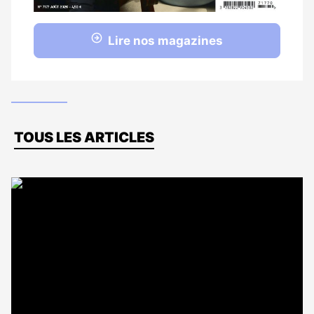
Lire nos magazines
Dernières
TOUS LES ARTICLES
actus