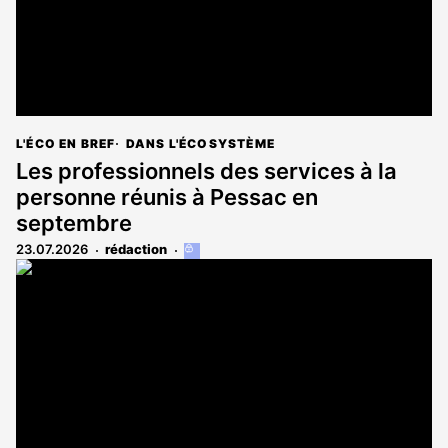
L'ÉCO EN BREF
DANS L'ÉCOSYSTÈME
Les professionnels des services à la
personne réunis à Pessac en
septembre
23.07.2026
rédaction
Cet
article
est
réservé
aux
abonnés