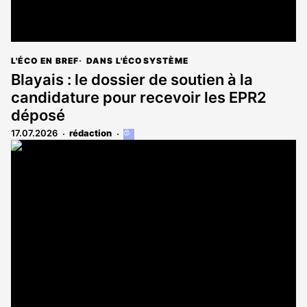
L'ÉCO EN BREF
DANS L'ÉCOSYSTÈME
Blayais : le dossier de soutien à la
candidature pour recevoir les EPR2
déposé
17.07.2026
rédaction
Cet
article
est
réservé
aux
abonnés