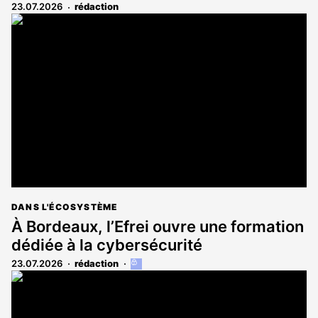
23.07.2026
rédaction
DANS L'ÉCOSYSTÈME
À Bordeaux, l’Efrei ouvre une formation
dédiée à la cybersécurité
23.07.2026
rédaction
Cet
article
est
réservé