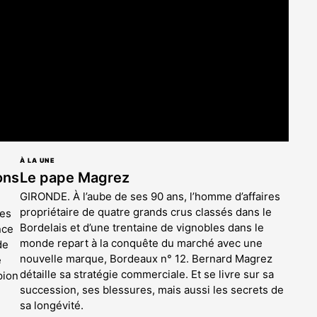
est
réservé
aux
abonnés
À LA UNE
ons
Le pape Magrez
GIRONDE. À l’aube de ses 90 ans, l’homme d’affaires
propriétaire de quatre grands crus classés dans le
des
Bordelais et d’une trentaine de vignobles dans le
nce
monde repart à la conquête du marché avec une
de
nouvelle marque, Bordeaux n° 12. Bernard Magrez
e
détaille sa stratégie commerciale. Et se livre sur sa
pion
succession, ses blessures, mais aussi les secrets de
sa longévité.