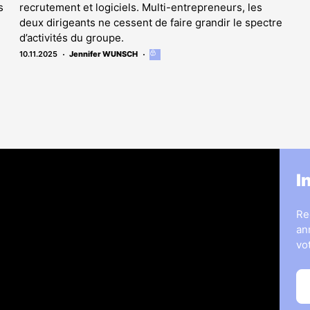
s
recrutement et logiciels. Multi-entrepreneurs, les
deux dirigeants ne cessent de faire grandir le spectre
d’activités du groupe.
10.11.2025
Jennifer WUNSCH
Cet
article
est
réservé
aux
abonnés
s
Legal Medias
I
ous
7 Jours
Informateur Judiciaire
Re
les
Les Annonces Landaises
an
La Vie Economique
vo
hères & opportunités