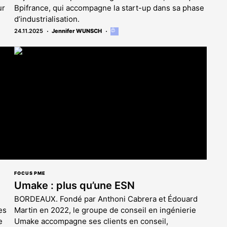
ur
Bpifrance, qui accompagne la start-up dans sa phase
d’industrialisation.
24.11.2025
Jennifer WUNSCH
Cet
article
est
réservé
aux
abonnés
FOCUS PME
Umake : plus qu’une ESN
BORDEAUX. Fondé par Anthoni Cabrera et Édouard
es
Martin en 2022, le groupe de conseil en ingénierie
e
Umake accompagne ses clients en conseil,