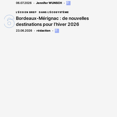
06.07.2026
Jennifer WUNSCH
Cet
article
est
L'ÉCO EN BREF
DANS L'ÉCOSYSTÈME
réservé
Bordeaux-Mérignac : de nouvelles
aux
destinations pour l’hiver 2026
abonnés
23.06.2026
rédaction
Cet
article
est
réservé
aux
abonnés