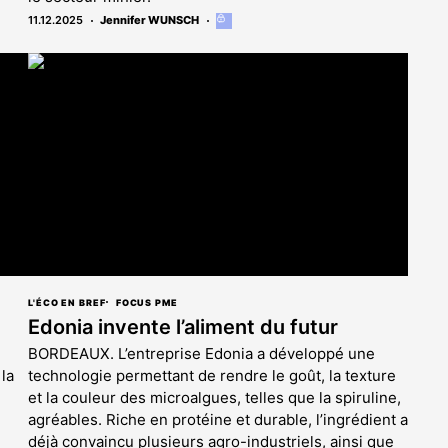
11.12.2025
Jennifer WUNSCH
Cet
article
est
réservé
aux
abonnés
L'ÉCO EN BREF
FOCUS PME
Edonia invente l’aliment du futur
BORDEAUX. L’entreprise Edonia a développé une
 la
technologie permettant de rendre le goût, la texture
et la couleur des microalgues, telles que la spiruline,
agréables. Riche en protéine et durable, l’ingrédient a
déjà convaincu plusieurs agro-industriels, ainsi que