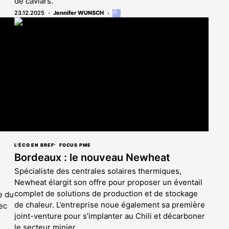
de caviars.
23.12.2025
Jennifer WUNSCH
Cet
article
est
réservé
aux
abonnés
L'ÉCO EN BREF
FOCUS PME
Bordeaux : le nouveau Newheat
Spécialiste des centrales solaires thermiques,
Newheat élargit son offre pour proposer un éventail
complet de solutions de production et de stockage
e du
de chaleur. L’entreprise noue également sa première
ec
joint-venture pour s’implanter au Chili et décarboner
le secteur minier.