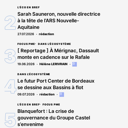
article
est
L'ÉCO EN BREF
réservé
Sarah Sauneron, nouvelle directrice
aux
à la tête de l’ARS Nouvelle-
abonnés
Aquitaine
27.07.2026
rédaction
FOCUS PME
DANS L'ÉCOSYSTÈME
[ Reportage ] À Mérignac, Dassault
monte en cadence sur le Rafale
19.06.2026
Hélène LERIVRAIN
Cet
article
est
DANS L'ÉCOSYSTÈME
réservé
Le futur Port Center de Bordeaux
aux
se dessine aux Bassins à flot
abonnés
09.07.2026
rédaction
Cet
article
est
L'ÉCO EN BREF
FOCUS PME
réservé
Blanquefort : La crise de
aux
gouvernance du Groupe Castel
abonnés
s’envenime