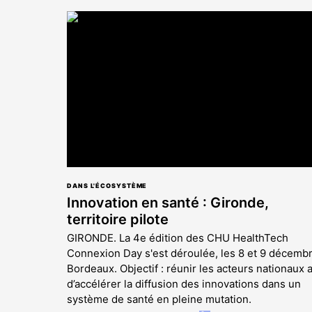
article
est
réservé
aux
abonnés
DANS L'ÉCOSYSTÈME
Innovation en santé : Gironde,
territoire pilote
GIRONDE. La 4e édition des CHU HealthTech
Connexion Day s'est déroulée, les 8 et 9 décembr
Bordeaux. Objectif : réunir les acteurs nationaux a
d’accélérer la diffusion des innovations dans un
système de santé en pleine mutation.