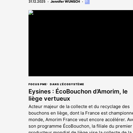
31.12.2025
Jennifer WUNSCH
Cet
article
est
réservé
aux
abonnés
FOCUS PME
DANS L'ÉCOSYSTÈME
Eysines : ÉcoBouchon d’Amorim, le
liège vertueux
Acteur majeur de la collecte et du recyclage des
bouchons en liège, dont la France est championn
monde, Amorim France veut encore accélérer. Av
son programme ÉcoBouchon, la filiale du premier
producteur mondial de liège vise la collecte de la