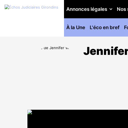
Annonces légales
Nos 
À la Une
L'éco en bref
F
Jennif