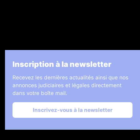
7 Jours
Informateur Judiciaire
Les Annonces Landaises
La Vie Economique
Inscription à la newsletter
Recevez les dernières actualités ainsi que nos
annonces judiciaires et légales directement
dans votre boîte mail.
Inscrivez-vous à la newsletter
2026 © Échos Judiciaires Girondins
Plan du site