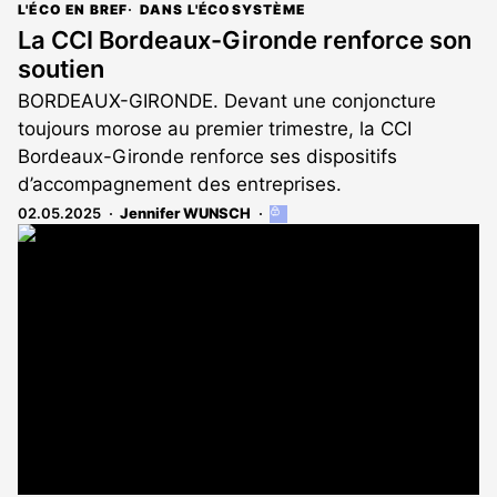
L'ÉCO EN BREF
DANS L'ÉCOSYSTÈME
La CCI Bordeaux-Gironde renforce son
soutien
BORDEAUX-GIRONDE. Devant une conjoncture
toujours morose au premier trimestre, la CCI
Bordeaux-Gironde renforce ses dispositifs
d’accompagnement des entreprises.
02.05.2025
Jennifer WUNSCH
Cet
article
est
réservé
aux
abonnés