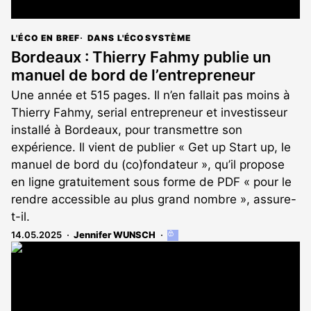
L'ÉCO EN BREF
DANS L'ÉCOSYSTÈME
Bordeaux : Thierry Fahmy publie un
manuel de bord de l’entrepreneur
Une année et 515 pages. Il n’en fallait pas moins à
Thierry Fahmy, serial entrepreneur et investisseur
installé à Bordeaux, pour transmettre son
expérience. Il vient de publier « Get up Start up, le
manuel de bord du (co)fondateur », qu’il propose
en ligne gratuitement sous forme de PDF « pour le
rendre accessible au plus grand nombre », assure-
t-il.
14.05.2025
Jennifer WUNSCH
Cet
article
est
réservé
aux
abonnés