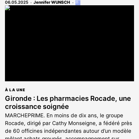
06.05.2025
Jennifer WUNSCH
Cet
article
est
réservé
aux
abonnés
À LA UNE
Gironde : Les pharmacies Rocade, une
croissance soignée
MARCHEPRIME. En moins de dix ans, le groupe
Rocade, dirigé par Cathy Monseigne, a fédéré près
de 60 officines indépendantes autour d’un modèle
mêlant achats groupés, accompagnement sur