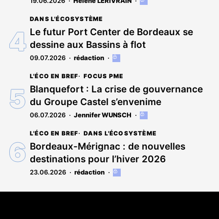
19.06.2026
Hélène LERIVRAIN
Cet
article
DANS L'ÉCOSYSTÈME
est
réservé
Le futur Port Center de Bordeaux se
aux
dessine aux Bassins à flot
abonnés
09.07.2026
rédaction
Cet
article
L'ÉCO EN BREF
FOCUS PME
est
réservé
Blanquefort : La crise de gouvernance
aux
du Groupe Castel s’envenime
abonnés
06.07.2026
Jennifer WUNSCH
Cet
article
L'ÉCO EN BREF
DANS L'ÉCOSYSTÈME
est
réservé
Bordeaux-Mérignac : de nouvelles
aux
destinations pour l’hiver 2026
abonnés
23.06.2026
rédaction
Cet
article
est
Coordonnées
réservé
aux
108 rue Fondaudège CS 71900