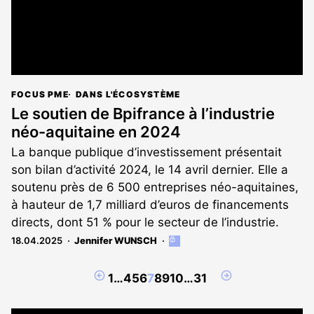
FOCUS PME
DANS L'ÉCOSYSTÈME
Le soutien de Bpifrance à l’industrie
néo-aquitaine en 2024
La banque publique d’investissement présentait
son bilan d’activité 2024, le 14 avril dernier. Elle a
soutenu près de 6 500 entreprises néo-aquitaines,
à hauteur de 1,7 milliard d’euros de financements
directs, dont 51 % pour le secteur de l’industrie.
18.04.2025
Jennifer WUNSCH
Cet
article
est
Page
Page
1
…
4
5
6
7
8
9
10
…
31
réservé
précédente
suivante
aux
abonnés