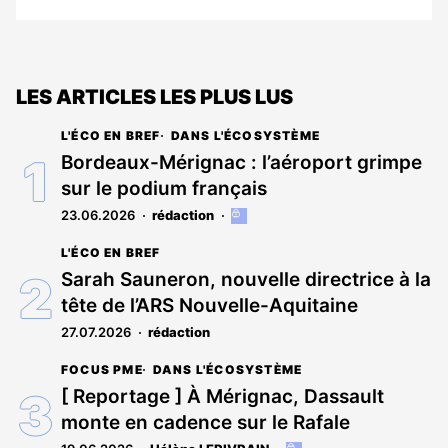
LES ARTICLES LES PLUS LUS
L'ÉCO EN BREF
DANS L'ÉCOSYSTÈME
Bordeaux-Mérignac : l’aéroport grimpe
sur le podium français
23.06.2026
rédaction
Cet
article
L'ÉCO EN BREF
est
réservé
Sarah Sauneron, nouvelle directrice à la
aux
tête de l’ARS Nouvelle-Aquitaine
abonnés
27.07.2026
rédaction
FOCUS PME
DANS L'ÉCOSYSTÈME
[ Reportage ] À Mérignac, Dassault
monte en cadence sur le Rafale