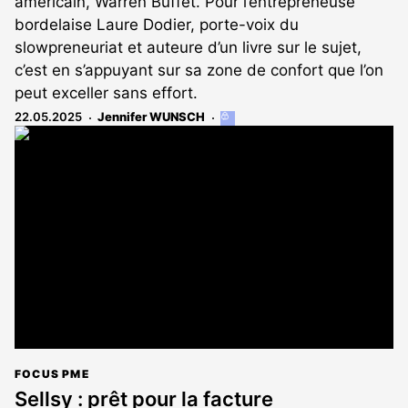
américain, Warren Buffet. Pour l’entrepreneuse
bordelaise Laure Dodier, porte-voix du
slowpreneuriat et auteure d’un livre sur le sujet,
c’est en s’appuyant sur sa zone de confort que l’on
peut exceller sans effort.
22.05.2025
Jennifer WUNSCH
Cet
article
est
réservé
aux
abonnés
FOCUS PME
Sellsy : prêt pour la facture